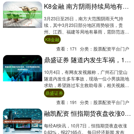
K8金融 南方阴雨持续局地有暴雨，北方多地体验超前暖意
3月23日至25日，南方大范围阴雨天气持
续，其中3月23日部分地区雨势较强，贵
州、江西、福建等局地有暴雨，需防范连续
降雨对交通、农业等方面的影响。同时，各
K8金融
地气温....
查看：
171
分类：
股票配资平台门户
鼎盛证券 隧道内发生车祸，10岁男孩跪地求助，男孩母亲回应
10月4日，有网友发视频称，广州石门堂山
隧道内发生多车事故，现场一位小男孩跪地
求助，希望路过车主救助母亲，相关视频引
发网友关注。 10月5日，发布网友告诉记
鼎盛证券
者，....
查看：
191
分类：
股票配资平台门户
融凯配资 恒指期货夜盘收涨063%，报27165点
每经AI快讯，10月7日，恒指期货夜盘收涨
0.63%，报27165点。 每日经济新闻 发布