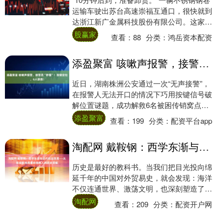
运输车驶出苏台高速崇福互通口，很快就到
达浙江新广金属科技股份有限公司。这家企
业位于浙江嘉兴市桐乡市崇福镇，从事大型
股赢家
查看：
88
分类：
鸿岳资本配资
不锈....
添盈聚富 咳嗽声报警，接警员“秒懂”！按键定位，6人获救！
近日，湖南株洲公安通过一次“无声接警”，
在报警人无法开口的情况下巧用按键信号破
解位置谜题，成功解救6名被困传销窝点的
群众。 3月9日，株洲市公安局情报指挥中心
添盈聚富
查看：
199
分类：
配资平台app
指....
淘配网 戴鞍钢：西学东渐与近代航运贸易——从轮船招商局看岭南商人的历史贡献
历史是最好的教科书。当我们把目光投向绵
延千年的中国对外贸易史，就会发现：海洋
不仅连通世界、激荡文明，也深刻塑造了中
国经济社会的演进轨迹。 江南文化孕育的上
淘配网
查看：
209
分类：
配资开户网
海，地....