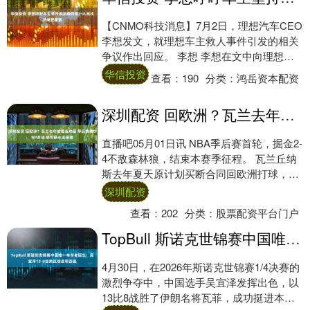
【CNMO科技消息】7月2日，理想汽车CEO
李想发文，就理想车主救人事件引发的相关
争议作出回应。 李想 李想在文中向理想车
友致谢。对于事发后收到的相关讨论，他
华信投资
查看：
190
分类：
鸿岳资本配资
表....
深圳配资 回欧洲？瓦兰去年被掘金劝留 季后赛被DNP多场 明年薪水无保障
直播吧05月01日讯 NBA季后赛首轮，掘金2-
4不敌森林狼，结束本赛季征程。 瓦兰丘纳
斯去年夏天原计划买断合同回欧洲打球，但
掘金历经波折将其留在了队内。瓦兰常....
深圳配资
查看：
202
分类：
股票配资平台门户
TopBull 斯诺克世锦赛中国唯一幸存者诞生：吴宜泽13-8击败瓦菲进军四强
4月30日，在2026年斯诺克世锦赛1/4决赛的
激烈争夺中，中国选手吴宜泽发挥出色，以
13比8战胜了伊朗名将瓦菲，成功挺进本届