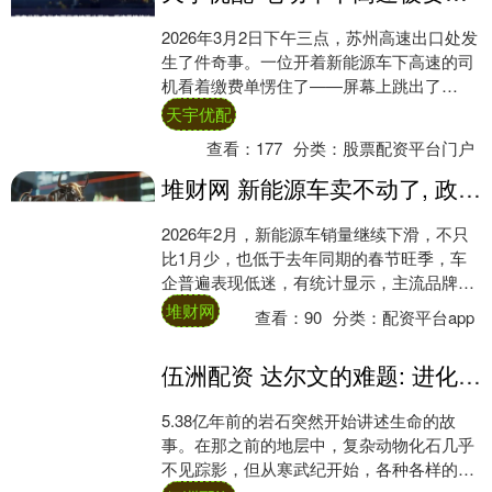
2026年3月2日下午三点，苏州高速出口处发
生了件奇事。一位开着新能源车下高速的司
机看着缴费单愣住了——屏幕上跳出了
83990元的数字。这钱比他还卡里的钱都
天宇优配
多，....
查看：
177
分类：
股票配资平台门户
堆财网 新能源车卖不动了, 政策退坡撞上油车反扑, 消费者集体按下暂停键
2026年2月，新能源车销量继续下滑，不只
比1月少，也低于去年同期的春节旺季，车
企普遍表现低迷，有统计显示，主流品牌中
超过八成出现环比下降，新势力企业情况更
堆财网
查看：
90
分类：
配资平台app
糟，....
伍洲配资 达尔文的难题: 进化的时钟可能以不同的速度运转
5.38亿年前的岩石突然开始讲述生命的故
事。在那之前的地层中，复杂动物化石几乎
不见踪影，但从寒武纪开始，各种各样的生