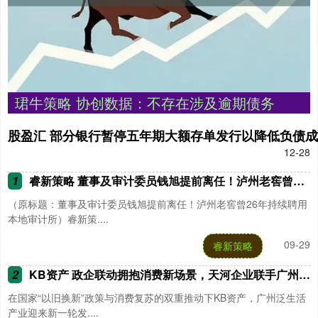
珺牛策略 协创数据：不存在涉及逾期债务
股盈汇 部分银行暂停五年期大额存单发行以降低负债
12-28
1
睿新策略 董事及审计委员钱旭提前离任！泸州老窖曾26年持续聘用本地审计所
（原标题：董事及审计委员钱旭提前离任！泸州老窖曾26年持续聘用
本地审计所）睿新策....
09-29
睿新策略
2
KB资产 政企联动拥抱消费新场景，天河企业联手广州国际购物节“放大招”
在国家“以旧换新”政策与消费复苏的双重推动下KB资产，广州泛生活
产业迎来新一轮发....