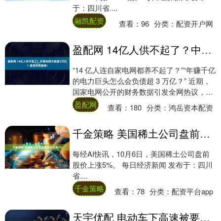
于：四川省....
融凯配资
查看：
96
分类：
配资开户网
盈配网 14亿人供不起了？中国电网欠款超3万亿？原来另有隐情！
“14 亿人连自家电网都养不起了？”“年赚千亿
的电力巨头怎么会负债超 3 万亿？” 近期，
国家电网公开的财务数据引发全网热议，不
少人盯着 “3 万亿负债” 这个....
盈配网
查看：
180
分类：
鸿岳资本配资
千金策略 美国稀土公司盘前股价上涨5%
每经AI快讯，10月6日，美国稀土公司盘前
股价上涨5%。 每日经济新闻 发布于：四川
省....
千金策略
查看：
78
分类：
配资平台app
天宇优配 电动车下高速被要八万块, 系统算错绕地球五圈。