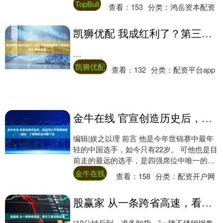
赛事的半决赛。这场胜利不仅展示了他....
TopBull
查看：
153
分类：
鸿岳资本配资
凯狮优配 我成红利了？第三掘金被残阵第六森林狼淘汰 谁该背锅？
....
凯狮优配
查看：
132
分类：
配资平台app
金牛在线 官宣创造历史后，吴宜泽公开袒露制胜秘诀，丁俊晖的话点醒了他
编辑|娱之以理 前言 他是今年世锦赛中最年
轻的中国选手，如今只有22岁。 可他也是目
前走的最远的选手，是四强席位中唯一的中
国独苗。 如今的吴宜泽，几乎承担了所有....
金牛在线
查看：
158
分类：
配资开户网
股赢家 从一条跨省高速，看长三角互联互通
“10分钟后到，准备卸货。”一辆不锈钢钢卷