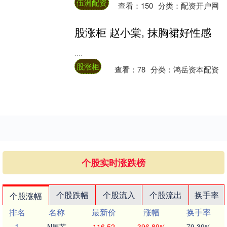
物遗骸像是接到了集合令，同时涌现在化石
伍洲配资
查看：
150
分类：
配资开户网
记录中....
股涨柜 赵小棠, 抹胸裙好性感
....
股涨柜
查看：
78
分类：
鸿岳资本配资
个股实时涨跌榜
个股跌幅
个股流入
个股流出
换手率
个股涨幅
排名
名称
最新价
涨幅
换手率
1
N展芯
116.52
396.89%
79.39%