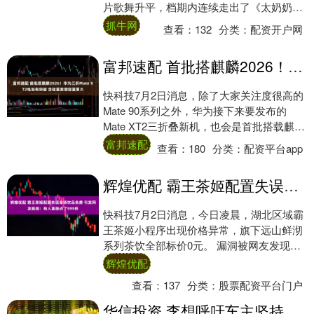
片歌舞升平，档期内连续走出了《太奶奶
4》《一家三口在同班》《北往》等爆款。
抓牛网
查看：
132
分类：
配资开户网
可....
富邦速配 首批搭麒麟2026！华为三折Mate XT2电池有突破 含硅量激增容量更大
快科技7月2日消息，除了大家关注度很高的
Mate 90系列之外，华为接下来要发布的
Mate XT2三折叠新机，也会是首批搭载麒麟
2026处理器的旗舰机型，定位直....
富邦速配
查看：
180
分类：
配资平台app
辉煌优配 霸王茶姬配置失误全场饮品免费 引发网友疯抢：有人直接点了999杯
快科技7月2日消息，今日凌晨，湖北区域霸
王茶姬小程序出现价格异常，旗下远山鲜沏
系列茶饮全部标价0元。 漏洞被网友发现后
瞬间引发大规模下单热潮，线上系统直接拥
辉煌优配
堵宕....
查看：
137
分类：
股票配资平台门户
华信投资 李想呼吁车主坚持做正确的事：人品比品牌更重要