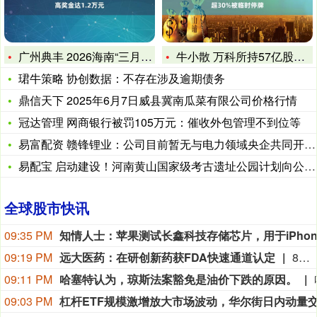
广州典丰 2026海南“三月三”民歌大赛启动&#32
牛小散 万科所持57亿股权被冻结，2只境内债券跌超30%被临
珺牛策略 协创数据：不存在涉及逾期债务
鼎信天下 2025年6月7日威县冀南瓜菜有限公司价格行情
冠达管理 网商银行被罚105万元：催收外包管理不到位等
易富配资 赣锋锂业：公司目前暂无与电力领域央企共同开发锂矿的
易配宝 启动建设！河南黄山国家级考古遗址公园计划向公众开放！
全球股市快讯
09:35 PM
09:19 PM
远大医药：在研创新药获FDA快速通道认定
8月9日，远大医药（00512.HK）披露公告，公司FAP靶点创新核药GPN01530-2获得美国FDA授予快速通道资格（FTD）。GPN01530-2目前已获FDA批准开展用于诊断实体瘤的I/II期临床研究，此次获快速通道资格认定，有望加快GPN01530-2未来开发及上市进程。
09:11 PM
哈塞特认为，琼斯法案豁免是油价下跌的原因。
09:03 PM