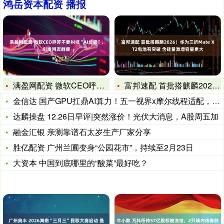
鸿岳资本配资 播报
满盈网配资 微软CEO呼吁不要纠结“AI垃圾”，引发网友群嘲
富邦速配 首批搭麒麟2026！华为三折Mate XT2电池有
金信达 国产GPU扛鼎AI算力！五一视界x摩尔线程适配，高负
达麟操盘 12.26日早评|突然涨价！光伏大消息，A股周五加
融金汇银 亲测靠谱石太岁生产厂家分享
胜亿配资 广州兰圃变身“公园花市”，持续至2月23日
大资本 中国到底哪里的“酸菜”最好吃？